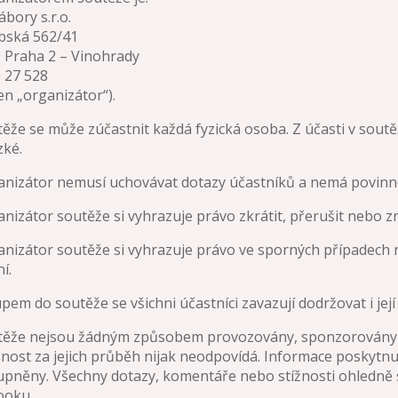
ábory s.r.o.
bská 562/41
 Praha 2 – Vinohrady
0 27 528
jen „organizátor“).
těže se může zúčastnit každá fyzická osoba. Z účasti v sout
zké.
anizátor nemusí uchovávat dotazy účastníků a nemá povinn
anizátor soutěže si vyhrazuje právo zkrátit, přerušit nebo zru
anizátor soutěže si vyhrazuje právo ve sporných případech 
í.
upem do soutěže se všichni účastníci zavazují dodržovat i její 
utěže nejsou žádným způsobem provozovány, sponzorovány n
nost za jejich průběh nijak neodpovídá. Informace poskytnu
upněny. Všechny dotazy, komentáře nebo stížnosti ohledně s
ooku.