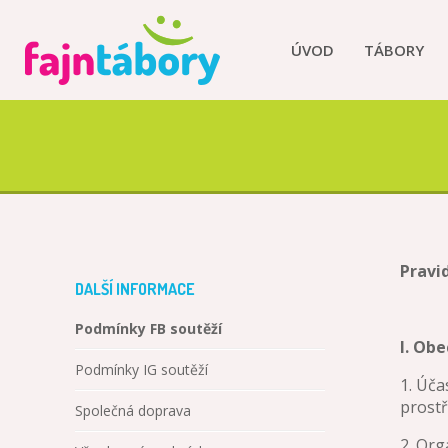
ÚVOD
TÁBORY
Pravi
DALŠÍ INFORMACE
Podmínky FB soutěží
I. Ob
Podmínky IG soutěží
1. Úča
prost
Společná doprava
2. Org