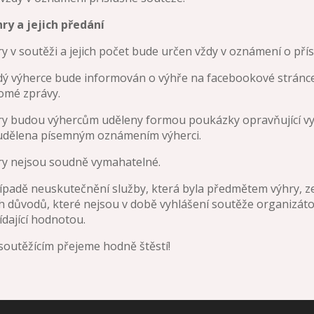
hry a jejich předání
ry v soutěži a jejich počet bude určen vždy v oznámení o přís
ždý výherce bude informován o výhře na facebookové strán
omé zprávy.
ry budou výhercům uděleny formou poukázky opravňující vyu
udělena písemným oznámením výherci.
ry nejsou soudně vymahatelné.
řípadě neuskutečnění služby, která byla předmětem výhry, 
ch důvodů, které nejsou v době vyhlášení soutěže organizáto
dající hodnotou.
outěžícím přejeme hodně štěstí!