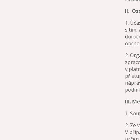
II.
Oso
1. Úča
s tím,
doručo
obchod
2. Org
zpraco
v plat
přístu
náprav
podmín
III. 
1. Sou
2. Ze 
V příp
určen 