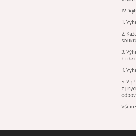
IV. Vý
1. Výh
2. Ka
soukr
3. Výh
bude 
4. Výh
5. V p
z jiný
odpoví
Všem s