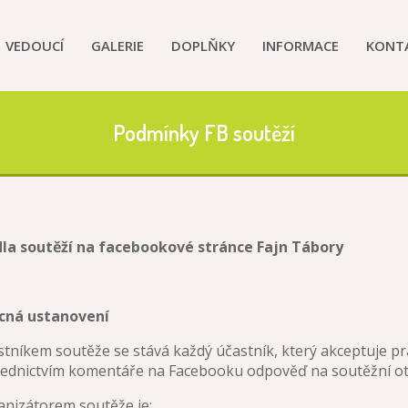
VEDOUCÍ
GALERIE
DOPLŇKY
INFORMACE
KONT
Podmínky FB soutěží
dla soutěží na facebookové stránce Fajn Tábory
ecná ustanovení
stníkem soutěže se stává každý účastník, který akceptuje pr
řednictvím komentáře na Facebooku odpověď na soutěžní ot
anizátorem soutěže je: