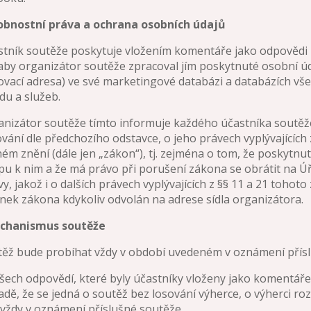
bnostní práva a ochrana osobních údajů
stník soutěže poskytuje vložením komentáře jako odpovědi 
 aby organizátor soutěže zpracoval jím poskytnuté osobní ú
vací adresa) ve své marketingové databázi a databázích vš
u a služeb.
anizátor soutěže tímto informuje každého účastníka soutěže,
vání dle předchozího odstavce, o jeho právech vyplývajících
ném znění (dále jen „zákon“), tj. zejména o tom, že poskytnu
pu k nim a že má právo při porušení zákona se obrátit na Úř
y, jakož i o dalších právech vyplývajících z §§ 11 a 21 toho
ek zákona kdykoliv odvolán na adrese sídla organizátora.
Mechanismus soutěže
těž bude probíhat vždy v období uvedeném v oznámení přís
všech odpovědí, které byly účastníky vloženy jako komentáře
adě, že se jedná o soutěž bez losování výherce, o výherci r
vždy v oznámení příslušné soutěže.