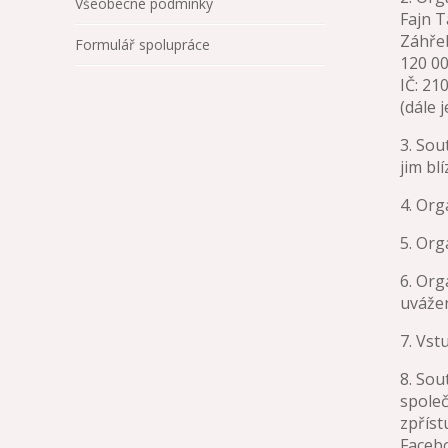
Všeobecné podmínky
Fajn T
Záhře
Formulář spolupráce
120 00
IČ: 21
(dále 
3. Sou
jim blí
4. Org
5. Org
6. Org
uvážen
7. Vst
8. So
společ
zpříst
Faceb