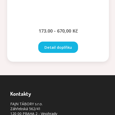
173.00 -
670,00
Kč
Detail doplňku
Kontakty
FAJN TÁBORY s.r.o.
Záhřebská 562/41
120 00 PRAHA 2 - Vinohrady