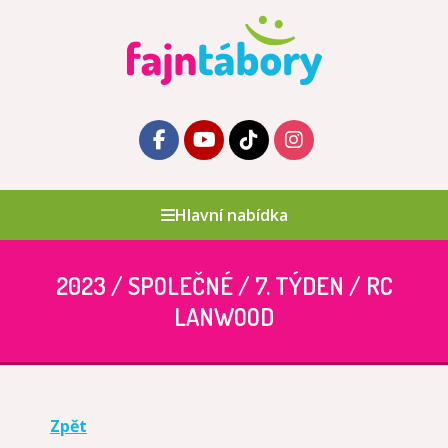
Hlavní nabídka
2023 / SPOLEČNÉ / 7. TÝDEN / RC
LANWOOD
Zpět