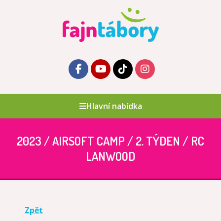
Hlavní nabídka
2023 / AIRSOFT CAMP / 2. TÝDEN / RC
LANWOOD
Zpět