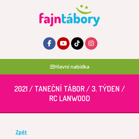
Hlavní nabídka
2021 / TANEČNÍ TÁBOR / 3. TÝDEN /
RC LANWOOD
Zpět