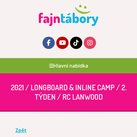
Hlavní nabídka
2021 / LONGBOARD & INLINE CAMP / 2.
TÝDEN / RC LANWOOD
Zpět