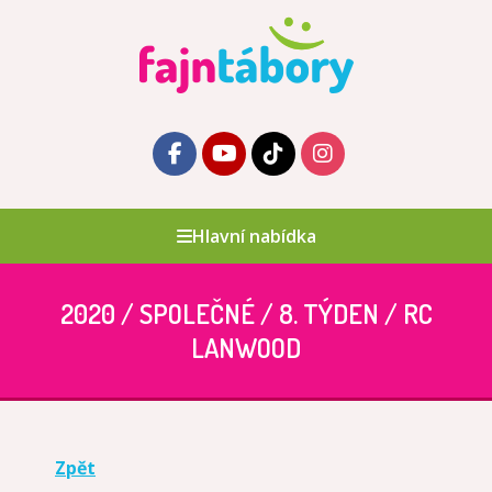
Hlavní nabídka
2020 / SPOLEČNÉ / 8. TÝDEN / RC
LANWOOD
Zpět