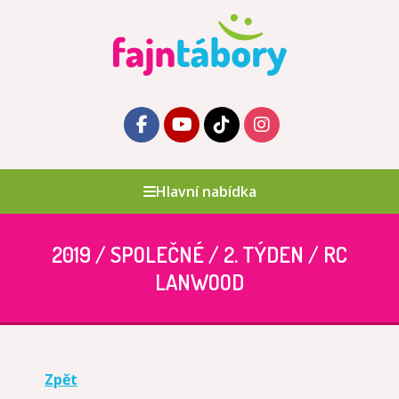
Hlavní nabídka
2019 / SPOLEČNÉ / 2. TÝDEN / RC
LANWOOD
Zpět