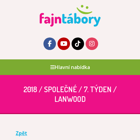
Hlavní nabídka
2018 / SPOLEČNÉ / 7. TÝDEN /
LANWOOD
Zpět