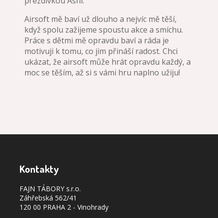
přezdívkou Ashi.
Airsoft mě baví už dlouho a nejvíc mě těší,
když spolu zažijeme spoustu akce a smíchu.
Práce s dětmi mě opravdu baví a ráda je
motivuji k tomu, co jim přináší radost. Chci
ukázat, že airsoft může hrát opravdu každý, a
moc se těším, až si s vámi hru naplno užiju!
Kontakty
FAJN TÁBORY s.r.o.
Záhřebská 562/41
120 00 PRAHA 2 - Vinohrady