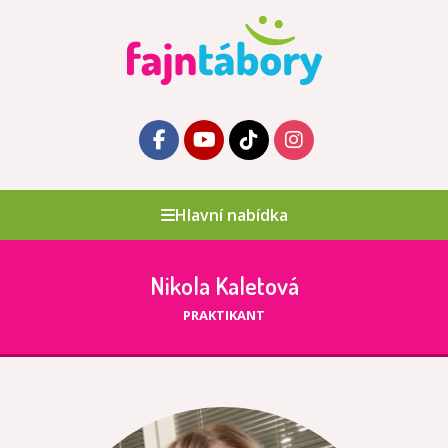
Hlavní nabídka
Nikola Kaletová
PRAKTIKANT